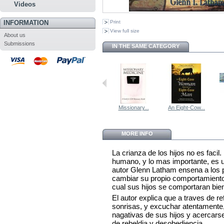
Videos
INFORMATION
Print
View full size
About us
Submissions
IN THE SAME CATEGORY
Missionary...
An Eight-Cow...
MORE INFO
La crianza de los hijos no es faci
humano, y lo mas importante, es 
autor Glenn Latham ensena a los 
cambiar su propio comportamiento
cual sus hijos se comportaran bie
El autor explica que a traves de r
sonrisas, y excuchar atentamente,
nagativas de sus hijos y acercars
de rebeldia y desobediencia.