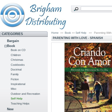
Home
>>
Book
>>
Self Help
>>
Parenting With
CATEGORIES
PARENTING WITH LOVE - SPANISH
Bargain
Book
Book on CD
Children
Christmas
Cookbooks
Doctrinal
Family
Fiction
Inspirational
Misc
Outdoor and Recreation
Self Help
Teaching Helps
New