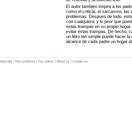
El autor tambien inspira a los padr
como el criticar, el sarcasmo, las 
problemas. Despues de todo, esto
con cualquiera; y lo peor que pue
estas trampas en su propio hogar
evitar estas trampas. De hecho, ca
un libro tan simple puede hacer la 
alcance de cada padre un hogar i
Specials
New products
Top sellers
About us
Contact us